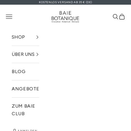
KOSTENLOS VERSAND AB 35 € (DE)
Zum Inhalt springen
Baie Botanique EU | Organic and V
Navigationsmenü öffnen
Suche ö
Ware
SHOP
ÜBER UNS
BLOG
ANGEBOTE
ZUM BAIE
CLUB
ANMELDEN